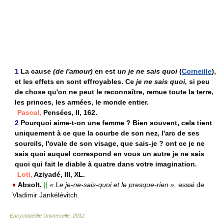
1
La cause
(de l'amour)
en est
un je ne sais quoi
(
Corneille
),
et les effets en sont effroyables. Ce
je ne sais quoi,
si peu
de chose qu'on ne peut le reconnaître, remue toute la terre,
les princes, les armées, le monde entier.
Pascal,
Pensées, II, 162.
2
Pourquoi aime-t-on une femme ? Bien souvent, cela tient
uniquement à ce que la courbe de son nez, l'arc de ses
sourcils, l'ovale de son visage, que sais-je ? ont ce je ne
sais quoi auquel correspond en vous un autre je ne sais
quoi qui fait le diable à quatre dans votre imagination.
Loti,
Aziyadé, III, XL.
♦
Absolt.
||
« Le je-ne-sais-quoi et le presque-rien »,
essai de
Vladimir Jankélévitch.
Encyclopédie Universelle
.
2012
.