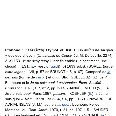
e
Prononc. :
[
].
Étymol. et Hist. 1.
Fin XIII
s.
ne sai quoi
« quelque chose » (
Chastelain de Coucy,
éd. M. Delbouille, 2274);
2. a)
1531
je ne scay quoy
« indéfinissable (un sentiment, une
chose) » (EST.,
s.v. nescio
(
quid
));
b)
1639 subst. (SOREL,
Berger
extravagant,
l. VII, p. 57 ds BRUNOT t. 3, p. 67). Composé de
je
;
ne
; sais
(forme de
savoir
) et
quoi
.
Bbg.
GUELLOUZ (
S
.). Le P.
Bouhours et le
Je ne sais quoi. Les Annales. Écon. Société.
Civilisation.
1971, t. 7, n° 2, pp. 3-14. - JANKÉLÉVITCH (V.). Le
Je-ne-sais-quoi.
Paris, 1957,
passim. -
KOEHLER (
E
.). « Je ne
sais quoi ».
Rom. Jahrb.
1953-54, t. 6, pp. 21-59. - NAVARRO DE
ADRIAENSENS (J.-M.).
Je ne sais quoi
: Bouhours-Feijoo-
Montesquieu.
Rom. Jahrb.
1970, t. 21, pp. 107-115. - SAUDER
(G.). Empfindsamkeit... Stuttgart, 1974, 341 p. - SCHALK (
Fr
.).