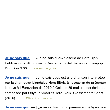
Je ne sais quoi
— «Je ne sais quoi» Sencillo de Hera Björk
Publicación 2010 Formato Descarga digital Género(s) Europop
Duración 3:00 …
Wikipedia Español
Je ne sais quoi
— Je ne sais quoi, est une chanson interprétée
par la chanteuse islandaise Hera Björk, à l occasion de présenter
le pays à l Eurovision de 2010 à Oslo, le 29 mai, qui est écrite et
composée par Örlygur Smári et Hera Björk. Classements Chart
(2010)… …
Wikipédia en Français
Je ne sais quoi
— [ˌʒə nə sɛ ˈkwɑ] (с французского) буквально