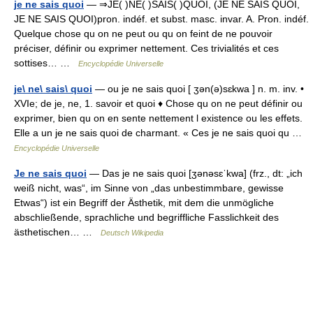
je ne sais quoi
— ⇒JE( )NE( )SAIS( )QUOI, (JE NE SAIS QUOI,
JE NE SAIS QUOI)pron. indéf. et subst. masc. invar. A. Pron. indéf.
Quelque chose qu on ne peut ou qu on feint de ne pouvoir
préciser, définir ou exprimer nettement. Ces trivialités et ces
sottises… …
Encyclopédie Universelle
je\ ne\ sais\ quoi
— ou je ne sais quoi [ ʒən(ə)sɛkwa ] n. m. inv. •
XVIe; de je, ne, 1. savoir et quoi ♦ Chose qu on ne peut définir ou
exprimer, bien qu on en sente nettement l existence ou les effets.
Elle a un je ne sais quoi de charmant. « Ces je ne sais quoi qu …
Encyclopédie Universelle
Je ne sais quoi
— Das je ne sais quoi [ʒənəsɛˈkwa] (frz., dt: „ich
weiß nicht, was“, im Sinne von „das unbestimmbare, gewisse
Etwas“) ist ein Begriff der Ästhetik, mit dem die unmögliche
abschließende, sprachliche und begriffliche Fasslichkeit des
ästhetischen… …
Deutsch Wikipedia