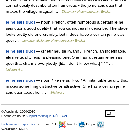
cannot easily describe often humorous ▪ the je ne sais quoi that
makes the village magical …
Dictionary of contemporary English
je ne sais quoi
— noun French, often humorous a certain je ne
sais quoi a good quality that you cannot easily describe: The place
looks pretty old and crumbly, but it does have a certain je ne sais
quoi …
Longman dictionary of contemporary English
je ne sais quoi
— /zheuhneu se kwann /, French. an indefinable,
elusive quality, esp. a pleasing one: She has a certain je ne sais
quoi that charms everybody. [lit., I don t know what] * * * …
Universalium
je ne sais quoi
— noun /ˌʒə nə sɛ ˈkwɑː/ An intangible quality that
makes something distinctive or attractive. She has a certain je ne
sais quoi about her …
Wiktionary
© Academic, 2000-2026
18+
Contactez-nous:
Support technique
,
RÉCLAME
Dictionnaires exportation
, créé sur PHP,
Joomla,
Drupal,
WordPress, MODx.