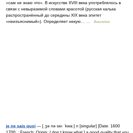
«сам не знаю что». В искусстве XVIII века употреблялось в
связи с невыразимой словами красотой (русская калька
распространённый до середины XIX века эпитет
«неизъяснимый»). Определяет некую… …
Википедия
je ne sais quoi
— [ˌʒə nə seı ˈkwa:] n [singular] [Date: 1600
1700; : French; Origin: I don t know what ] a good quality that you