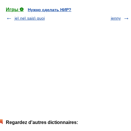
Игры ⚽
Нужно сделать НИР?
je\ ne\ sais\ quoi
jenny
Regardez d'autres dictionnaires: