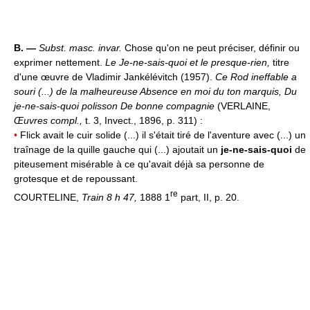
B. —
Subst. masc. invar.
Chose qu'on ne peut préciser, définir ou
exprimer nettement.
Le Je-ne-sais-quoi et le presque-rien,
titre
d'une œuvre de Vladimir Jankélévitch (1957).
Ce Rod ineffable a
souri (...) de la malheureuse Absence en moi du ton marquis, Du
je-ne-sais-quoi polisson De bonne compagnie
(VERLAINE,
Œuvres compl.,
t. 3, Invect., 1896, p. 311) :
•
Flick avait le cuir solide (...) il s'était tiré de l'aventure avec (...) un
traînage de la quille gauche qui (...) ajoutait un
je-ne-sais-quoi
de
piteusement misérable à ce qu'avait déjà sa personne de
grotesque et de repoussant.
re
COURTELINE,
Train 8 h 47,
1888 1
part, II, p. 20.