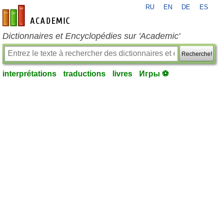
RU
EN
DE
ES
fr-academic.com
Dictionnaires et Encyclopédies sur 'Academic'
Recherche!
interprétations
traductions
livres
Игры ⚽