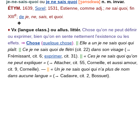
je-ne-sais-quoi
ou
je ne sais quoi
[ʒənsɛkwa]
n. m. invar.
ÉTYM.
1639,
Sorel
; 1531, Estienne, comme adj.;
ne sai quoi,
fin
e
XIII
;
de
je, ne, sais,
et
quoi.
❖
♦
Vx (langue class.) ou allus. littér.
Chose qu'on ne peut définir
ou exprimer, bien qu'on en sente nettement l'existence ou les
effets.
⇒
Chose
(
quelque chose
).
||
Elle a un je ne sais quoi qui
plaît.
||
Ce je ne sais quoi de flétri
(cit. 22)
dans son visage
(→
Frémissant, cit. 6;
exprimer
, cit. 31).
||
« Ces je ne sais quoi qu'on
ne peut expliquer »
(→ Attacher, cit. 55, Corneille, et aussi amour,
cit. 9, Corneille).
—
||
« Un je ne sais quoi qui n'a plus de nom
dans aucune langue »
(→ Cadavre, cit. 2, Bossuet).