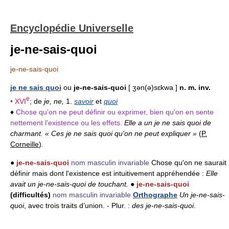
Encyclopédie Universelle
je-ne-sais-quoi
je-ne-sais-quoi
je ne sais quoi
ou
je-ne-sais-quoi
[ ʒən(ə)sɛkwa ]
n. m. inv.
e
•
XVI
; de
je, ne,
1.
savoir
et
quoi
♦
Chose qu'on ne peut définir ou exprimer, bien qu'on en sente
nettement l'existence ou les effets.
Elle a un je ne sais quoi de
charmant. « Ces je ne sais quoi qu'on ne peut expliquer »
(
P.
Corneille
)
.
●
je-ne-sais-quoi
nom masculin invariable
Chose qu'on ne saurait
définir mais dont l'existence est intuitivement appréhendée :
Elle
avait un je-ne-sais-quoi de touchant.
●
je-ne-sais-quoi
(difficultés)
nom masculin invariable
Orthographe
Un je-ne-sais-
quoi
, avec trois traits d’union. - Plur. :
des je-ne-sais-quoi
.