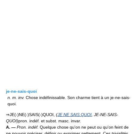
je-ne-sais-quoi
n.
m.
inv.
Chose indéfinissable. Son charme tient à un je-ne-sais-
quoi.
⇒JE(-)NE(-)SAIS(-)QUOI,
(
JE NE SAIS QUOI
, JE-NE-SAIS-
QUOI)
pron. indéf. et subst. masc. invar.
A. —
Pron. indéf.
Quelque chose qu'on ne peut ou qu'on feint de
ne pouvoir préciser, définir ou exprimer nettement.
Ces trivialités